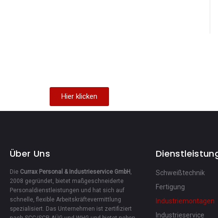
Hier klicken
Über Uns
Dienstleistun
Die
Currax Personal & Industrieservice GmbH
,
Schweißtechnik
2008 gegründet, bietet maßgeschneiderte
Fertigung
Personaldienstleistungen und hat sich auf
schnelle, flexible Arbeitskräftevermittlung
Industriemontagen
spezialisiert. Das Unternehmen ist zertifiziert
Industrieservice
nach SCC/SCP, AÜG und WHG und bietet neben