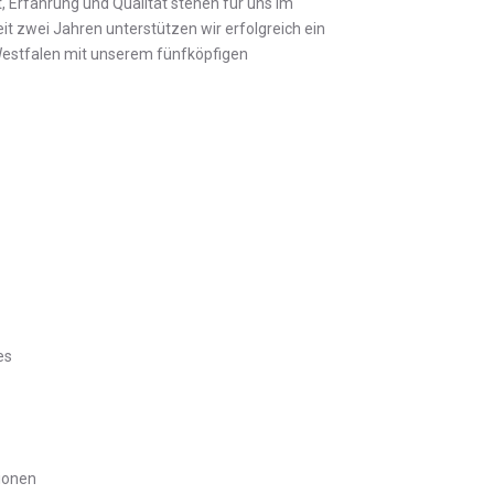
, Erfahrung und Qualität stehen für uns im
it zwei Jahren unterstützen wir erfolgreich ein
estfalen mit unserem fünfköpfigen
es
tionen