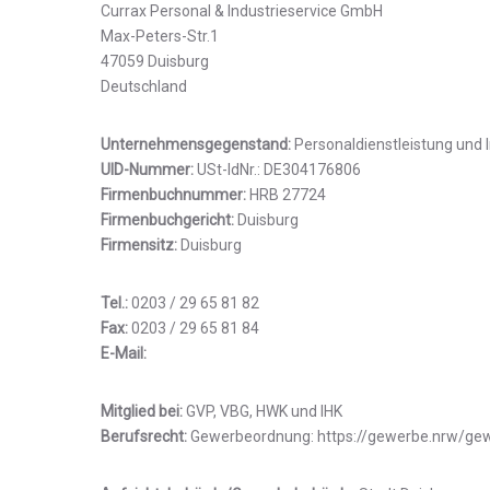
Currax Personal & Industrieservice GmbH
Max-Peters-Str.1
47059 Duisburg
Deutschland
Unternehmensgegenstand:
Personaldienstleistung und I
UID-Nummer:
USt-IdNr.: DE304176806
Firmenbuchnummer:
HRB 27724
Firmenbuchgericht:
Duisburg
Firmensitz:
Duisburg
Tel.:
0203 / 29 65 81 82
Fax:
0203 / 29 65 81 84
E-Mail:
info@curraxgroup.com
Mitglied bei:
GVP, VBG, HWK und IHK
Berufsrecht:
Gewerbeordnung: https://gewerbe.nrw/gew