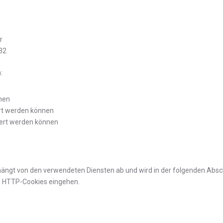
r
32
:
nnen
rt werden können
hert werden können
hängt von den verwendeten Diensten ab und wird in der folgenden Absch
on HTTP-Cookies eingehen.