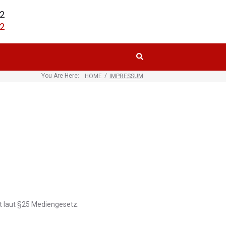
82
TERMIN VEREINBAREN
82
TERMIN VEREINBAREN
You Are Here:
/
HOME
IMPRESSUM
 laut §25 Mediengesetz.