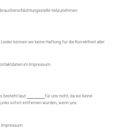
erbraucherschlichtungsstelle teilzunehmen.
Leider können wir keine Haftung für die Korrektheit aller
e Kontaktdaten im Impressum.
es besteht laut
§ 17 ECG
für uns nicht, da wir keine
r Links sofort entfernen würden, wenn uns
im Impressum.