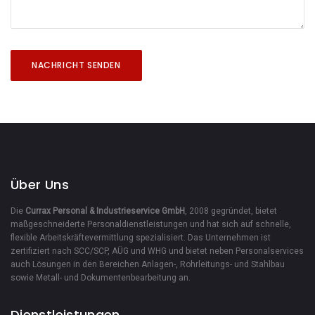
Über Uns
Die
Currax Personal & Industrieservice GmbH
, 2008 gegründet, bietet
maßgeschneiderte Personaldienstleistungen und hat sich auf schnelle,
flexible Arbeitskräftevermittlung spezialisiert. Das Unternehmen ist
zertifiziert nach SCC/SCP, AÜG und WHG und bietet neben Personalservices
auch Lösungen in den Bereichen Anlagen-, Rohrleitungs- und Stahlbau
sowie Metall- und Dokumentenbearbeitung an.
Dienstleistungen