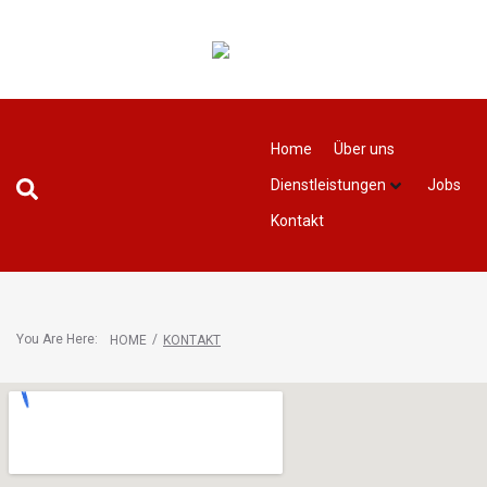
Home
Über uns
Dienstleistungen
Jobs
Kontakt
You Are Here:
/
HOME
KONTAKT