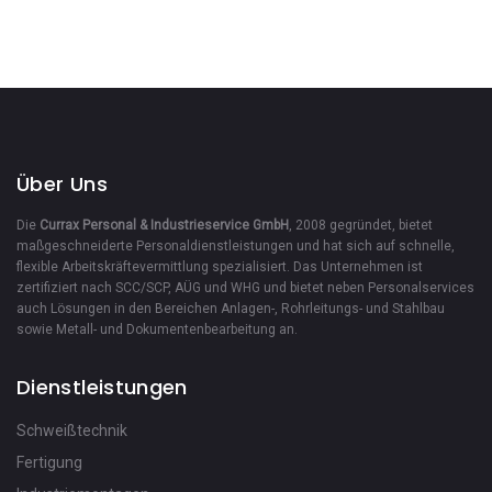
Über Uns
Die
Currax Personal & Industrieservice GmbH
, 2008 gegründet, bietet
maßgeschneiderte Personaldienstleistungen und hat sich auf schnelle,
flexible Arbeitskräftevermittlung spezialisiert. Das Unternehmen ist
zertifiziert nach SCC/SCP, AÜG und WHG und bietet neben Personalservices
auch Lösungen in den Bereichen Anlagen-, Rohrleitungs- und Stahlbau
sowie Metall- und Dokumentenbearbeitung an.
Dienstleistungen
Schweißtechnik
Fertigung