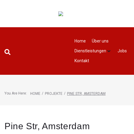
Home
Über uns
Dienstleistungen
Jobs
Kontakt
You Are Here:
/
/
HOME
PROJEKTE
PINE STR, AMSTERDAM
Pine Str, Amsterdam